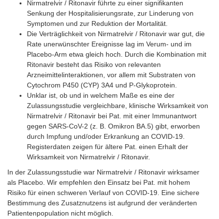
Nirmatrelvir / Ritonavir führte zu einer signifikanten
Senkung der Hospitalisierungsrate, zur Linderung von
Symptomen und zur Reduktion der Mortalität.
Die Verträglichkeit von Nirmatrelvir / Ritonavir war gut, die
Rate unerwünschter Ereignisse lag im Verum- und im
Placebo-Arm etwa gleich hoch. Durch die Kombination mit
Ritonavir besteht das Risiko von relevanten
Arzneimittelinteraktionen, vor allem mit Substraten von
Cytochrom P450 (CYP) 3A4 und P-Glykoprotein.
Unklar ist, ob und in welchem Maße es eine der
Zulassungsstudie vergleichbare, klinische Wirksamkeit von
Nirmatrelvir / Ritonavir bei Pat. mit einer Immunantwort
gegen SARS-CoV-2 (z. B. Omikron BA.5) gibt, erworben
durch Impfung und/oder Erkrankung an COVID-19.
Registerdaten zeigen für ältere Pat. einen Erhalt der
Wirksamkeit von Nirmatrelvir / Ritonavir.
In der Zulassungsstudie war Nirmatrelvir / Ritonavir wirksamer
als Placebo. Wir empfehlen den Einsatz bei Pat. mit hohem
Risiko für einen schweren Verlauf von COVID-19. Eine sichere
Bestimmung des Zusatznutzens ist aufgrund der veränderten
Patientenpopulation nicht möglich.