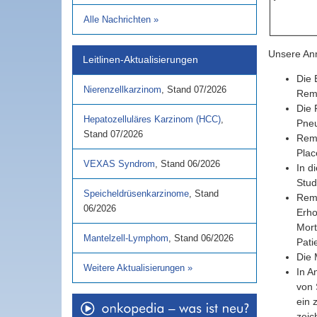
Alle Nachrichten
»
Unsere An
Leitlinen-Aktualisierungen
Die 
Nierenzellkarzinom
,
Stand
07/2026
Remd
Die 
Hepatozelluläres Karzinom (HCC)
,
Pneu
Stand
07/2026
Remd
Plac
VEXAS Syndrom
,
Stand
06/2026
In d
Stud
Speicheldrüsenkarzinome
,
Stand
Remd
06/2026
Erho
Mort
Mantelzell-Lymphom
,
Stand
06/2026
Pati
Die 
Weitere Aktualisierungen
»
In A
von 
ein 
zeic