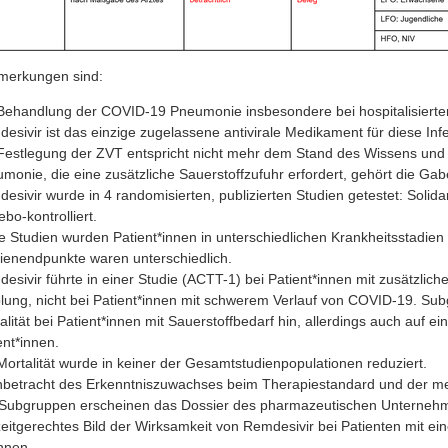
merkungen sind:
Behandlung der COVID-19 Pneumonie insbesondere bei hospitalisierten
esivir ist das einzige zugelassene antivirale Medikament für diese Infe
Festlegung der ZVT entspricht nicht mehr dem Stand des Wissens und d
monie, die eine zusätzliche Sauerstoffzufuhr erfordert, gehört die 
esivir wurde in 4 randomisierten, publizierten Studien getestet: Sol
ebo-kontrolliert.
ie Studien wurden Patient*innen in unterschiedlichen Krankheitsstad
ienendpunkte waren unterschiedlich.
esivir führte in einer Studie (ACTT-1) bei Patient*innen mit zusätzlich
lung, nicht bei Patient*innen mit schwerem Verlauf von COVID-19. S
alität bei Patient*innen mit Sauerstoffbedarf hin, allerdings auch auf
ent*innen.
Mortalität wurde in keiner der Gesamtstudienpopulationen reduziert.
nbetracht des Erkenntniszuwachses beim Therapiestandard und der me
Subgruppen erscheinen das Dossier des pharmazeutischen Unternehme
zeitgerechtes Bild der Wirksamkeit von Remdesivir bei Patienten mit
hnen.