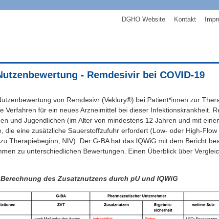
DGHO Website
Kontakt
Impr
Nutzenbewertung - Remdesivir bei COVID-19
Nutzenbewertung von Remdesivr (Veklury®) bei Patient*innen zur Ther
ste Verfahren für ein neues Arzneimittel bei dieser Infektionskrankheit.
n und Jugendlichen (im Alter von mindestens 12 Jahren und mit eine
 die eine zusätzliche Sauerstoffzufuhr erfordert (Low- oder High-Flow 
u Therapiebeginn, NIV). Der G-BA hat das IQWiG mit dem Bericht be
en zu unterschiedlichen Bewertungen. Einen Überblick über Vergleic
: Berechnung des Zusatznutzens durch pU und IQWiG