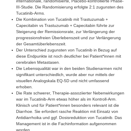
internationale, randomisierte, Placebo-kontrollierte Phase-
III-Studie. Die Randomisierung erfolgte 2:1 zugunsten des
Tucatinib-Arms.
Die Kombination von Tucatinib mit Trastuzumab +
Capecitabin vs Trastuzumab + Capecitabin führte zur
Steigerung der Remissionsrate, zur Verlängerung der
progressionsfreien Überlebenszeit und zur Verlängerung
der Gesamtüberlebenszeit.
Der Unterschied zugunsten von Tucatinib in Bezug auf
diese Endpunkte ist noch deutlicher bei Patient*innen mit
cerebralen Metastasen.
Die Lebensqualität war in den beiden Studienarmen nicht
signifikant unterschiedlich, wurde aber nur mittels der
visuellen Analogskala EQ-5D und nicht umfassend
erhoben.
Die Rate schwerer, Therapie-assoziierter Nebenwirkungen
war im Tucatinib-Arm etwas höher als im Kontroll-Arm.
Klinisch und für Patient*innen besonders relevant ist die
Diarrhoe. Sie erfordert rasche Reaktion mit Einsatz von
Antidiarrhoika und ggf. Dosisreduktion von Tucatinib. Das
Management ist in die Fachinformation aufgenommen
worden.