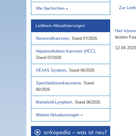
Zur Leitl
Alle Nachrichten
»
Leitlinen-Aktualisierungen
Hier könn
letzten Fa
Nierenzellkarzinom
,
Stand
07/2026
12.05.202
Hepatozelluläres Karzinom (HCC)
,
Stand
07/2026
VEXAS Syndrom
,
Stand
06/2026
Speicheldrüsenkarzinome
,
Stand
06/2026
Mantelzell-Lymphom
,
Stand
06/2026
Weitere Aktualisierungen
»