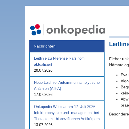
Leitlin
Nachrichten
Leitlinie zu Nierenzellkarzinom
Fieber unk
aktualisiert
Hämatologi
20.07.2026
Eval
Algo
Neue Leitlinie: Autoimmunhämolytische
Begr
Anämien (AIHA)
kein
17.07.2026
Abwä
präe
Onkopedia-Webinar am 17. Juli 2026:
Infektprophylaxe und -management bei
Besonderer
Therapie mit bispezifischen Antikörpern
13.07.2026