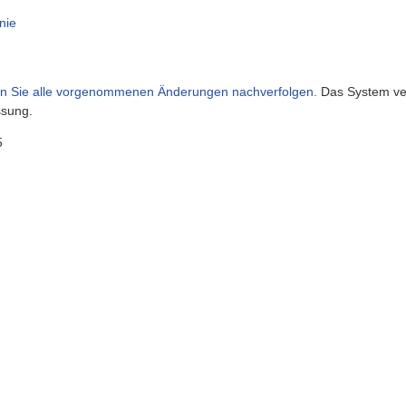
inie
en Sie alle vorgenommenen Änderungen nachverfolgen.
Das System vergl
ssung.
5