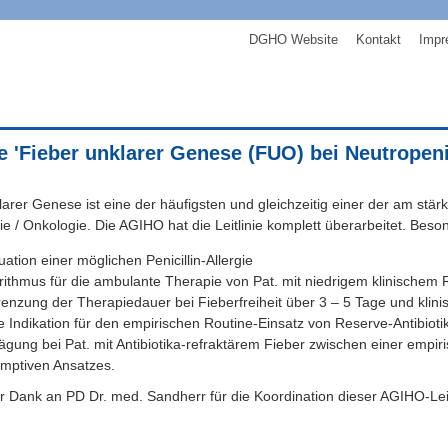
DGHO Website
Kontakt
Impr
ie 'Fieber unklarer Genese (FUO) bei Neutropenie
larer Genese ist eine der häufigsten und gleichzeitig einer der am stä
e / Onkologie. Die AGIHO hat die Leitlinie komplett überarbeitet. Bes
uation einer möglichen Penicillin-Allergie
rithmus für die ambulante Therapie von Pat. mit niedrigem klinische
enzung der Therapiedauer bei Fieberfreiheit über 3 – 5 Tage und klinis
e Indikation für den empirischen Routine-Einsatz von Reserve-Antibioti
gung bei Pat. mit Antibiotika-refraktärem Fieber zwischen einer empir
mptiven Ansatzes.
 Dank an PD Dr. med. Sandherr für die Koordination dieser AGIHO-Leitl