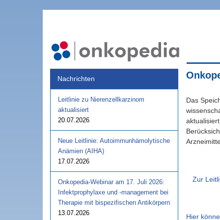
Onkoped
Nachrichten
Leitlinie zu Nierenzellkarzinom
Das Speich
aktualisiert
wissenscha
20.07.2026
aktualisie
Berücksich
Neue Leitlinie: Autoimmunhämolytische
Arzneimitte
Anämien (AIHA)
17.07.2026
Zur Leitl
Onkopedia-Webinar am 17. Juli 2026:
Infektprophylaxe und -management bei
Therapie mit bispezifischen Antikörpern
13.07.2026
Hier könn