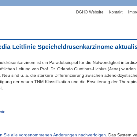
DGHO Website
Kontakt
Impr
ia Leitlinie Speicheldrüsenkarzinome aktualis
eldrüsenkarzinom ist ein Paradebeispiel für die Notwendigkeit interdis
ftlichen Leitung von Prof. Dr. Orlando Guntinas-Lichius (Jena) wurde
rt. Neu sind u. a. die stärkere Differenzierung zwischen adenoidzystisc
tigung der neuen TNM Klassifikation und die Erweiterung der Therapie
l.
inie
en Sie alle vorgenommenen Änderungen nachverfolgen.
Das System vergl