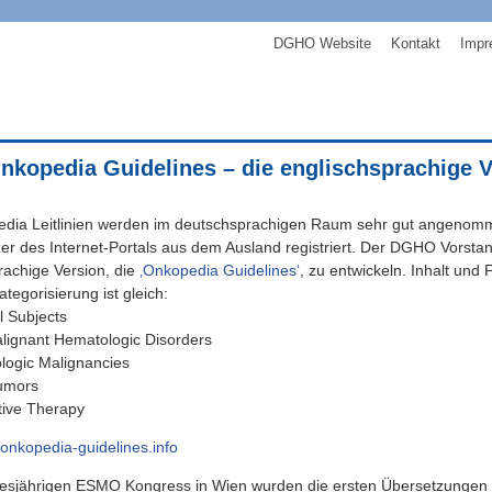
DGHO Website
Kontakt
Impr
kopedia Guidelines – die englischsprachige Ve
edia Leitlinien werden im deutschsprachigen Raum sehr gut angenom
r des Internet-Portals aus dem Ausland registriert. Der DGHO Vorstan
rachige Version, die
‚Onkopedia Guidelines‘
, zu entwickeln. Inhalt und
tegorisierung ist gleich:
 Subjects
ignant Hematologic Disorders
ogic Malignancies
umors
ive Therapy
.onkopedia-guidelines.info
esjährigen ESMO Kongress in Wien wurden die ersten Übersetzungen v