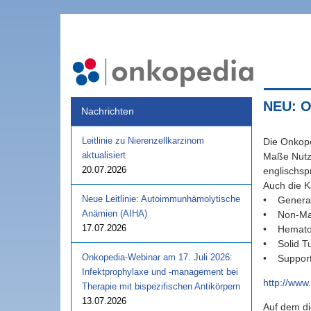
NEU: On
Nachrichten
Leitlinie zu Nierenzellkarzinom
Die Onkop
aktualisiert
Maße Nutze
20.07.2026
englischsp
Auch die Ka
Neue Leitlinie: Autoimmunhämolytische
• General
Anämien (AIHA)
• Non-Mal
17.07.2026
• Hematol
• Solid T
Onkopedia-Webinar am 17. Juli 2026:
• Support
Infektprophylaxe und -management bei
http://www
Therapie mit bispezifischen Antikörpern
13.07.2026
Auf dem di