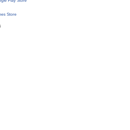
gle Play Store
nes Store
4