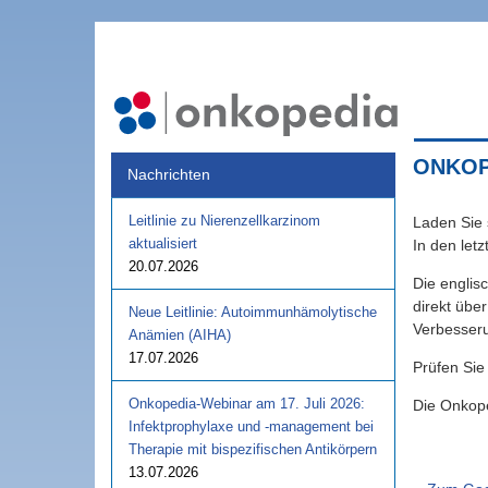
ONKOPE
Nachrichten
Leitlinie zu Nierenzellkarzinom
Laden Sie 
aktualisiert
In den let
20.07.2026
Die englis
direkt übe
Neue Leitlinie: Autoimmunhämolytische
Verbesser
Anämien (AIHA)
17.07.2026
Prüfen Sie
Onkopedia-Webinar am 17. Juli 2026:
Die Onkoped
Infektprophylaxe und -management bei
Therapie mit bispezifischen Antikörpern
13.07.2026