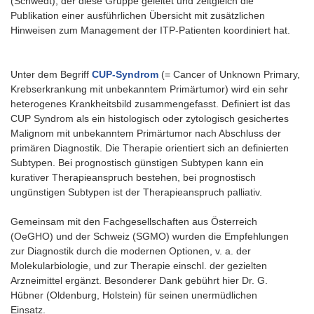
(Schwedt), der diese Gruppe geleitet und zeitgleich die
Publikation einer ausführlichen Übersicht mit zusätzlichen
Hinweisen zum Management der ITP-Patienten koordiniert hat.
Unter dem Begriff
CUP-Syndrom
(= Cancer of Unknown Primary,
Krebserkrankung mit unbekanntem Primärtumor) wird ein sehr
heterogenes Krankheitsbild zusammengefasst. Definiert ist das
CUP Syndrom als ein histologisch oder zytologisch gesichertes
Malignom mit unbekanntem Primärtumor nach Abschluss der
primären Diagnostik. Die Therapie orientiert sich an definierten
Subtypen. Bei prognostisch günstigen Subtypen kann ein
kurativer Therapieanspruch bestehen, bei prognostisch
ungünstigen Subtypen ist der Therapieanspruch palliativ.
Gemeinsam mit den Fachgesellschaften aus Österreich
(OeGHO) und der Schweiz (SGMO) wurden die Empfehlungen
zur Diagnostik durch die modernen Optionen, v. a. der
Molekularbiologie, und zur Therapie einschl. der gezielten
Arzneimittel ergänzt. Besonderer Dank gebührt hier Dr. G.
Hübner (Oldenburg, Holstein) für seinen unermüdlichen
Einsatz.