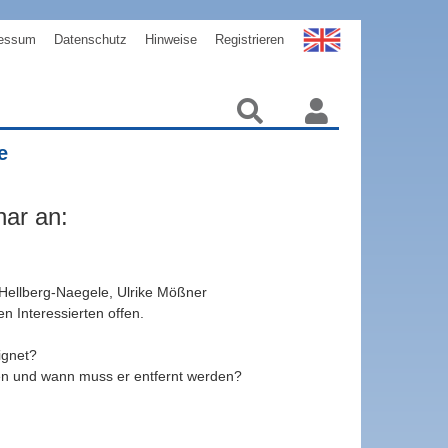
essum
Datenschutz
Hinweise
Registrieren
e
inar an:
 Hellberg-Naegele, Ulrike Mößner
len Interessierten offen.
ignet?
iben und wann muss er entfernt werden?