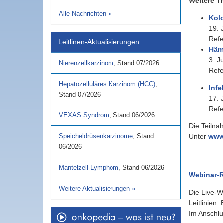
Weitere T
Alle Nachrichten
»
Kol
19. 
Refe
Leitlinen-Aktualisierungen
Häm
3. J
Nierenzellkarzinom
,
Stand
07/2026
Refe
Hepatozelluläres Karzinom (HCC)
,
Infe
Stand
07/2026
17. 
Refe
VEXAS Syndrom
,
Stand
06/2026
Die Teilna
Speicheldrüsenkarzinome
,
Stand
Unter
www
06/2026
Mantelzell-Lymphom
,
Stand
06/2026
Webinar-R
Weitere Aktualisierungen
»
Die Live-W
Leitlinien
Im Anschlu