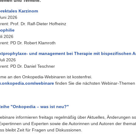
hemen und Termine:
orektales Karzinom
Juni 2026
rent: Prof. Dr. Ralf-Dieter Hofheinz
ophilie
uli 2026
rent: PD Dr. Robert Klamroth
ktprophylaxe- und management bei Therapie mit bispezifischen A
Juli 2026
rent: PD Dr. Daniel Teschner
hme an den Onkopedia-Webinaren ist kostenfrei.
.onkopedia.com/webinare
finden Sie die nächsten Webinar-Themen 
eihe "Onkopedia – was ist neu?"
ebinare informieren freitags regelmäßig über Aktuelles, Änderungen 
. Expertinnen und Experten sowie die Autorinnen und Autoren der themat
ss bleibt Zeit für Fragen und Diskussionen.