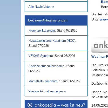
Bes
Alle Nachrichten
»
Ber
Die Teilna
Unter
www.
Leitlinen-Aktualisierungen
Nierenzellkarzinom
,
Stand
07/2026
Hepatozelluläres Karzinom (HCC)
,
Stand
07/2026
VEXAS Syndrom
,
Stand
06/2026
Webinar-R
Die Live-W
Speicheldrüsenkarzinome
,
Stand
Leitlinien
06/2026
Im Anschlu
Mantelzell-Lymphom
,
Stand
06/2026
Darüber h
Weitere Aktualisierungen
»
Haben Sie 
ist kostenfr
14.05.202