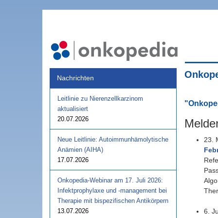
Onkope
Nachrichten
Leitlinie zu Nierenzellkarzinom
"Onkoped
aktualisiert
20.07.2026
Melden
Neue Leitlinie: Autoimmunhämolytische
23. 
Anämien (AIHA)
Febr
17.07.2026
Refe
Pass
Onkopedia-Webinar am 17. Juli 2026:
Algo
Infektprophylaxe und -management bei
Ther
Therapie mit bispezifischen Antikörpern
13.07.2026
6. J