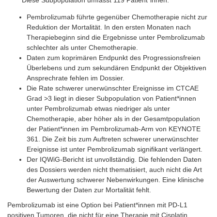
Diese Subpopulation umfasst 119 Patient*innen.
Pembrolizumab führte gegenüber Chemotherapie nicht zur
Reduktion der Mortalität. In den ersten Monaten nach
Therapiebeginn sind die Ergebnisse unter Pembrolizumab
schlechter als unter Chemotherapie.
Daten zum koprimären Endpunkt des Progressionsfreien
Überlebens und zum sekundären Endpunkt der Objektiven
Ansprechrate fehlen im Dossier.
Die Rate schwerer unerwünschter Ereignisse im CTCAE
Grad >3 liegt in dieser Subpopulation von Patient*innen
unter Pembrolizumab etwas niedriger als unter
Chemotherapie, aber höher als in der Gesamtpopulation
der Patient*innen im Pembrolizumab-Arm von KEYNOTE
361. Die Zeit bis zum Auftreten schwerer unerwünschter
Ereignisse ist unter Pembrolizumab signifikant verlängert.
Der IQWiG-Bericht ist unvollständig. Die fehlenden Daten
des Dossiers werden nicht thematisiert, auch nicht die Art
der Auswertung schwerer Nebenwirkungen. Eine klinische
Bewertung der Daten zur Mortalität fehlt.
Pembrolizumab ist eine Option bei Patient*innen mit PD-L1
positiven Tumoren, die nicht für eine Therapie mit Cisplatin