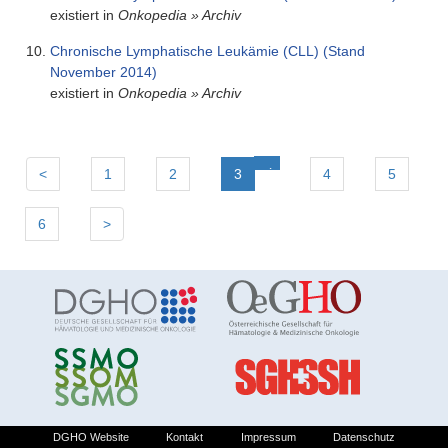
existiert in
Onkopedia
»
Archiv
Chronische Lymphatische Leukämie (CLL) (Stand
November 2014)
existiert in
Onkopedia
»
Archiv
(aktuell)
<
1
2
3
4
5
6
>
DGHO Website
Kontakt
Impressum
Datenschutz