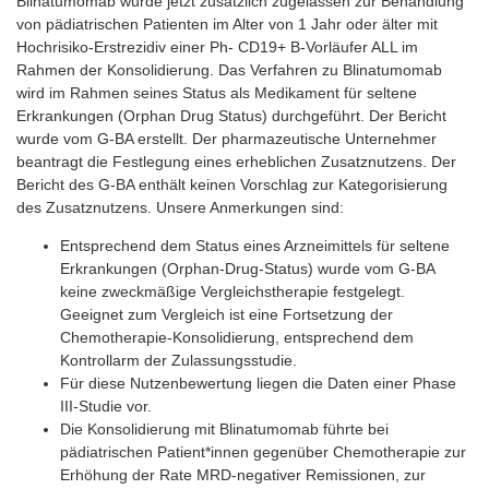
Blinatumomab wurde jetzt zusätzlich zugelassen zur Behandlung
von pädiatrischen Patienten im Alter von 1 Jahr oder älter mit
Hochrisiko-Erstrezidiv einer Ph- CD19+ B-Vorläufer ALL im
Rahmen der Konsolidierung. Das Verfahren zu Blinatumomab
wird im Rahmen seines Status als Medikament für seltene
Erkrankungen (Orphan Drug Status) durchgeführt. Der Bericht
wurde vom G-BA erstellt. Der pharmazeutische Unternehmer
beantragt die Festlegung eines erheblichen Zusatznutzens. Der
Bericht des G-BA enthält keinen Vorschlag zur Kategorisierung
des Zusatznutzens. Unsere Anmerkungen sind:
Entsprechend dem Status eines Arzneimittels für seltene
Erkrankungen (Orphan-Drug-Status) wurde vom G-BA
keine zweckmäßige Vergleichstherapie festgelegt.
Geeignet zum Vergleich ist eine Fortsetzung der
Chemotherapie-Konsolidierung, entsprechend dem
Kontrollarm der Zulassungsstudie.
Für diese Nutzenbewertung liegen die Daten einer Phase
III-Studie vor.
Die Konsolidierung mit Blinatumomab führte bei
pädiatrischen Patient*innen gegenüber Chemotherapie zur
Erhöhung der Rate MRD-negativer Remissionen, zur