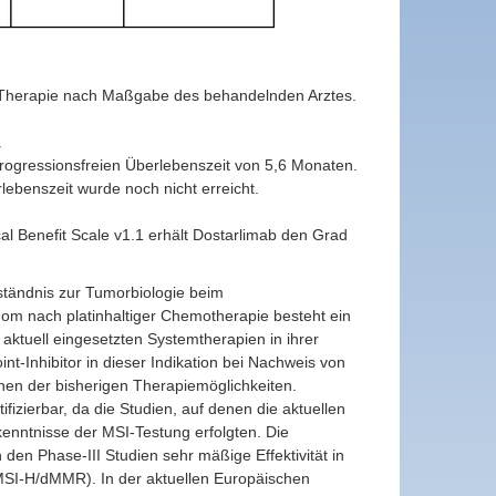
e Therapie nach Maßgabe des behandelnden Arztes.
.
rogressionsfreien Überlebenszeit von 5,6 Monaten.
lebenszeit wurde noch nicht erreicht.
al Benefit Scale v1.1 erhält Dostarlimab den Grad
ständnis zur Tumorbiologie beim
om nach platinhaltiger Chemotherapie besteht ein
ktuell eingesetzten Systemtherapien in ihrer
nt-Inhibitor in dieser Indikation bei Nachweis von
en der bisherigen Therapiemöglichkeiten.
izierbar, da die Studien, auf denen die aktuellen
nntnisse der MSI-Testung erfolgten. Die
den Phase-III Studien sehr mäßige Effektivität in
SI-H/dMMR). In der aktuellen Europäischen