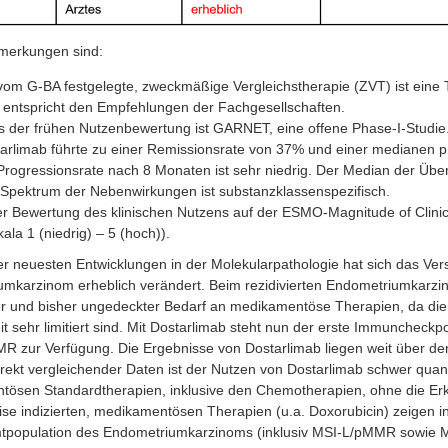
merkungen sind:
vom G-BA festgelegte, zweckmäßige Vergleichstherapie (ZVT) ist ein
 entspricht den Empfehlungen der Fachgesellschaften.
s der frühen Nutzenbewertung ist GARNET, eine offene Phase-I-Studie
arlimab führte zu einer Remissionsrate von 37% und einer medianen p
Progressionsrate nach 8 Monaten ist sehr niedrig. Der Median der Über
Spektrum der Nebenwirkungen ist substanzklassenspezifisch.
er Bewertung des klinischen Nutzens auf der ESMO-Magnitude of Clinic
kala 1 (niedrig) – 5 (hoch)).
r neuesten Entwicklungen in der Molekularpathologie hat sich das Ver
mkarzinom erheblich verändert. Beim rezidivierten Endometriumkarzin
r und bisher ungedeckter Bedarf an medikamentöse Therapien, da die a
t sehr limitiert sind. Mit Dostarlimab steht nun der erste Immuncheckpoi
 zur Verfügung. Die Ergebnisse von Dostarlimab liegen weit über den
rekt vergleichender Daten ist der Nutzen von Dostarlimab schwer quantif
ösen Standardtherapien, inklusive den Chemotherapien, ohne die Erke
ise indizierten, medikamentösen Therapien (u.a. Doxorubicin) zeigen in 
tpopulation des Endometriumkarzinoms (inklusiv MSI-L/pMMR sowie M