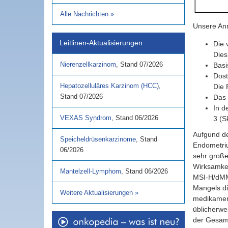
Alle Nachrichten
»
Unsere An
Leitlinen-Aktualisierungen
Die 
Dies
Nierenzellkarzinom
,
Stand
07/2026
Basi
Dost
Hepatozelluläres Karzinom (HCC)
,
Die 
Stand
07/2026
Das 
In d
VEXAS Syndrom
,
Stand
06/2026
3 (S
Aufgund de
Speicheldrüsenkarzinome
,
Stand
Endometriu
06/2026
sehr große
Wirksamkei
Mantelzell-Lymphom
,
Stand
06/2026
MSI-H/dMMR
Mangels di
Weitere Aktualisierungen
»
medikament
üblicherwe
der Gesam