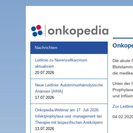
Onkoped
Nachrichten
Leitlinie zu Nierenzellkarzinom
Die akute 
aktualisiert
Blutstammz
20.07.2026
die medik
Unter der 
Neue Leitlinie: Autoimmunhämolytische
Prophylaxe
Anämien (AIHA)
und Inflixi
17.07.2026
Zur Leitlini
Onkopedia-Webinar am 17. Juli 2026:
Infektprophylaxe und -management bei
04.02.202
Therapie mit bispezifischen Antikörpern
13.07.2026