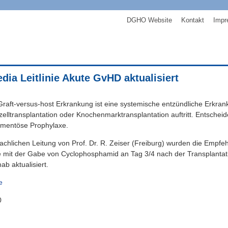
DGHO Website
Kontakt
Impr
ia Leitlinie Akute GvHD aktualisiert
Graft-versus-host Erkrankung ist eine systemische entzündliche Erkran
elltransplantation oder Knochenmarktransplantation auftritt. Entsche
amentöse Prophylaxe.
fachlichen Leitung von Prof. Dr. R. Zeiser (Freiburg) wurden die Empfe
 mit der Gabe von Cyclophosphamid an Tag 3/4 nach der Transplantati
mab aktualisiert.
e
0