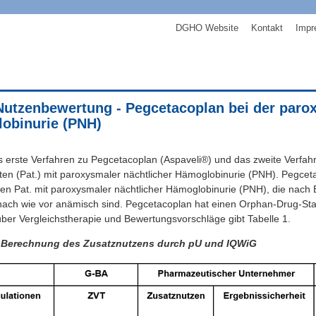
DGHO Website
Kontakt
Impr
Nutzenbewertung - Pegcetacoplan bei der paro
obinurie (PNH)
as erste Verfahren zu Pegcetacoplan (Aspaveli®) und das zweite Verfah
ten (Pat.) mit paroxysmaler nächtlicher Hämoglobinurie (PNH). Pegcet
n Pat. mit paroxysmaler nächtlicher Hämoglobinurie (PNH), die nach 
ach wie vor anämisch sind. Pegcetacoplan hat einen Orphan-Drug-Stat
über Vergleichstherapie und Bewertungsvorschläge gibt Tabelle 1.
: Berechnung des Zusatznutzens durch pU und IQWiG