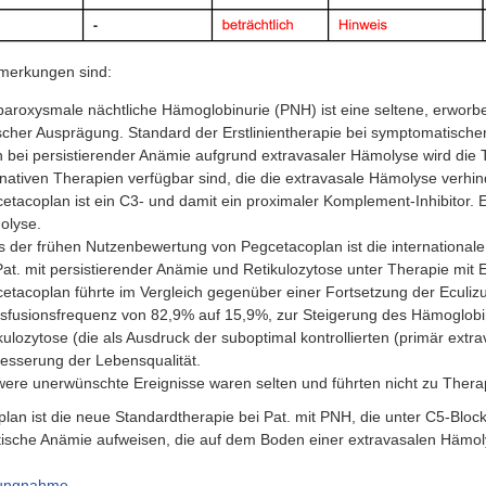
merkungen sind:
paroxysmale nächtliche Hämoglobinurie (PNH) ist eine seltene, erworb
ischer Ausprägung. Standard der Erstlinientherapie bei symptomatischen
 bei persistierender Anämie aufgrund extravasaler Hämolyse wird die Th
rnativen Therapien verfügbar sind, die die extravasale Hämolyse verhi
etacoplan ist ein C3- und damit ein proximaler Komplement-Inhibitor. E
olyse.
s der frühen Nutzenbewertung von Pegcetacoplan ist die international
Pat. mit persistierender Anämie und Retikulozytose unter Therapie mit
etacoplan führte im Vergleich gegenüber einer Fortsetzung der Eculi
sfusionsfrequenz von 82,9% auf 15,9%, zur Steigerung des Hämoglobing
kulozytose (die als Ausdruck der suboptimal kontrollierten (primär ex
esserung der Lebensqualität.
ere unerwünschte Ereignisse waren selten und führten nicht zu Ther
lan ist die neue Standardtherapie bei Pat. mit PNH, die unter C5-Bloc
sche Anämie aufweisen, die auf dem Boden einer extravasalen Hämoly
lungnahme