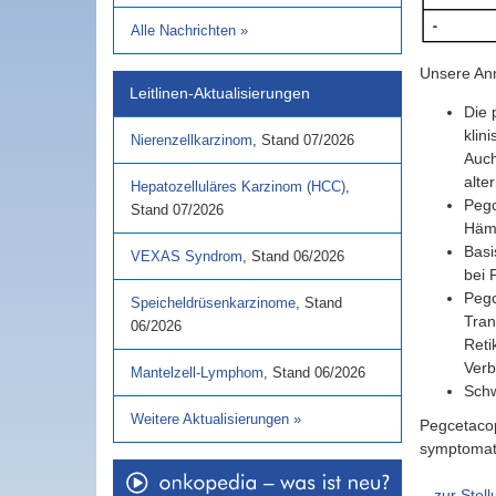
Alle Nachrichten
»
Unsere An
Leitlinen-Aktualisierungen
Die 
klin
Nierenzellkarzinom
,
Stand
07/2026
Auch
alte
Hepatozelluläres Karzinom (HCC)
,
Pegc
Stand
07/2026
Häm
Basi
VEXAS Syndrom
,
Stand
06/2026
bei 
Pegc
Speicheldrüsenkarzinome
,
Stand
Tran
06/2026
Reti
Verb
Mantelzell-Lymphom
,
Stand
06/2026
Schw
Weitere Aktualisierungen
»
Pegcetacop
symptomati
zur Stel