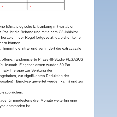
ene hämatologische Erkrankung mit variabler
 Pat. ist die Behandlung mit einem C5-Inhibitor.
erapie in der Regel fortgesetzt, da bisher keine
ndern können.
r hemmt die intra- und verhindert die extravasale
e, offene, randomisierte Phase-III-Studie PEGASUS
 Eculizumab. Eingeschlossen wurden 80 Pat.
zumab-Therapie zur Senkung der
ehaltes, zur signifikanten Reduktion der
travasalen) Hämolyse gewertet werden kann) und zur
apieabbrüchen.
kade für mindestens drei Monate weiterhin eine
se entstanden ist.