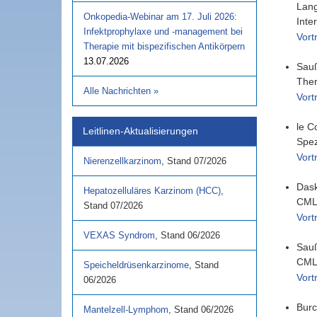
Lang
Onkopedia-Webinar am 17. Juli 2026:
Inte
Infektprophylaxe und -management bei
Vort
Therapie mit bispezifischen Antikörpern
13.07.2026
Sau
Ther
Alle Nachrichten
»
Vort
le C
Leitlinen-Aktualisierungen
Spez
Vort
Nierenzellkarzinom
,
Stand
07/2026
Dask
Hepatozelluläres Karzinom (HCC)
,
CML 
Stand
07/2026
Vort
VEXAS Syndrom
,
Stand
06/2026
Sau
CML-
Speicheldrüsenkarzinome
,
Stand
Vort
06/2026
Burc
Mantelzell-Lymphom
,
Stand
06/2026