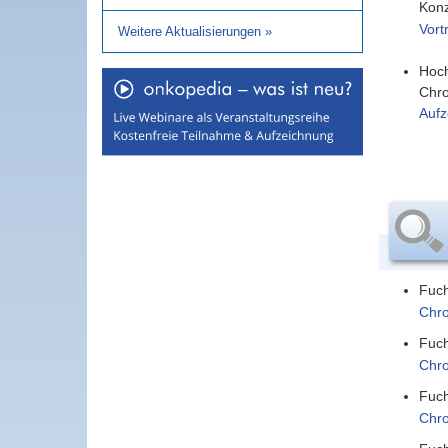
Konz
Vort
Weitere Aktualisierungen
»
Hoc
Chro
Aufz
Fuch
Chro
Fuch
Chro
Fuch
Chro